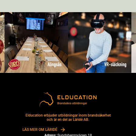
Elducation erbjuder utbildningar inom brandsäkerhet
och är en del av Läridé AB.
LÄS MER OM LÄRIDÉ
Adress:
Sundsbergsvägen 18